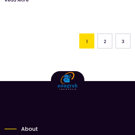
Read More
1
2
3
About